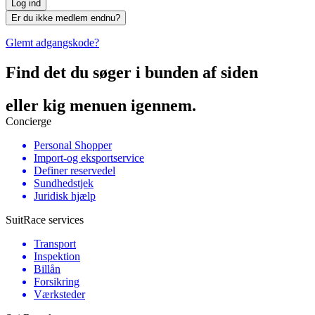
Log ind
Er du ikke medlem endnu?
Glemt adgangskode?
Find det du søger i bunden af siden
eller kig menuen igennem.
Concierge
Personal Shopper
Import-og eksportservice
Definer reservedel
Sundhedstjek
Juridisk hjælp
SuitRace services
Transport
Inspektion
Billån
Forsikring
Værksteder