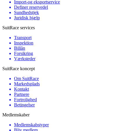
Import-og eksportservice
Definer reservedel
Sundhedstjek
Juridisk hjælp
SuitRace services
Transport
Inspektion
Billån
Forsikring
Værksteder
SuitRace koncept
Om SuitRace
Markedsplads
Kontakt
Partnere
Fortrolighed
Betingelser
Medlemskaber
Medlemskabstyper
Bliv medlem